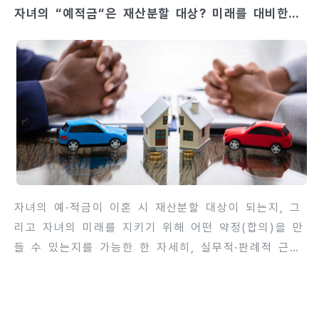
자녀의 “예적금“은 재산분할 대상? 미래를 대비한
세 부담이 따릅니다. 아래에서는 법리·행정해석·판례의
약정이란?
핵심을 차근차근 풀어 실무상 어떤 점을 주의해야 하는
지, 그리고 합리적인 절세·대응 전략은 무엇인지까지
가능한 한 상세히 정리합니다. 기본 원칙 — “재산분
할 = 공동재산의 나눔”이라는 법적 태도법원·행정 해
석은 재산분할을 ‘혼인 중 부부 쌍방의 협력으로 형성
된 공동재산을 청산·분배하는 절차’로 봅니다. 따라서
그 자체가 일방으로부터의 무..
자녀의 예·적금이 이혼 시 재산분할 대상이 되는지, 그
리고 자녀의 미래를 지키기 위해 어떤 약정(합의)을 만
들 수 있는지를 가능한 한 자세히, 실무적·판례적 근거
와 함께 정리한 칼럼입니다. 읽기 편하도록 문단을 짧
게 쪼개고 핵심 체크리스트와 실전 문구 예시까지 포함
했습니다. (법률적 판단은 사건별로 달라지니 최종 결