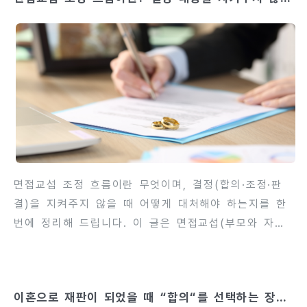
다. 아래에서는 정보통지서가 무엇인지부터, 누가 어떤
경우 대처법도 해설
절차로 이를 청구·확보하는지, 실무상 주의할 점과 분
할청구로 연결하는 흐름까지 가능한 한 상세히, 단계별
로 정리합니다. 정보통지서란 무엇인가 — 역할과 중요
성정보통지서는 연금관리기관(대표적으로 국민연금공단
등)이 당사자에게 발송하는 ‘해당 가입자의 가입내역·
연금수급현황·혼인기간에 해당하는 가입기간 산정 결
과’ 등을 정리한 문서입니다. 가정법원·..
면접교섭 조정 흐름이란 무엇이며, 결정(합의·조정·판
결)을 지켜주지 않을 때 어떻게 대처해야 하는지를 한
번에 정리해 드립니다. 이 글은 면접교섭(부모와 자녀
의 만남·교섭)을 둘러싼 실무적 흐름과, 상대가 약속을
어길 때 현실적으로 취할 수 있는 수단을 단계별·실무
적 관점에서 풀어 쓴 칼럼입니다. 법·제도는 관할과 개
이혼으로 재판이 되었을 때 “합의“를 선택하는 장점
별 사안에 따라 달라질 수 있으므로, 중요한 결정을 앞