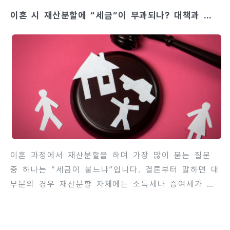
치평가·증거수집·세무검토·실행계획’을 동시에 준비해야
이혼 시 재산분할에 “세금“이 부과되나? 대책과 주
분할 결과를 최적화할 수 있습니다. 아래는 그 준비와
의점을 해설
주의점, 실무 팁을 칼럼 형식으로 자세히 풀어 쓴 안내
입니다. 왜 ‘1억’인가 — 심리적·실무적 경계금액 자체
가 법적 기준을 바꾸지는 않습니다. 다만 재산총액이
커지면 단순히 “계좌 한두 개로 해결”되는 수준을 넘
어, 부동산·사업지분·연금·해외자산·대체투자(펀드·채권
등)가 엮이게 됩니다. 이런 자산들은 평가방식이 다르
고, 명의·실질·..
이혼 과정에서 재산분할을 하며 가장 많이 묻는 질문
중 하나는 “세금이 붙느냐”입니다. 결론부터 말하면 대
부분의 경우 재산분할 자체에는 소득세나 증여세가 부
과되지 않으나, 재산의 종류와 이전 방식(위자료로서의
이전, 실제 명의·실질 관계, 조세회피 정황 등)에 따라
예외가 발생하고, 부동산 같은 경우는 취득세 등 지방