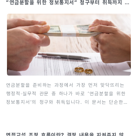
“연금분할을 위한 정보통지서“ 청구부터 취득까지 흐
정 전에는 반드시 가사·가족 전문 변호사와 상담하세
름 해설
요.)우선 핵심 결론부터 말하면, 자녀 명의의 예·적금
이 ‘무조건’ 재산분할 대상에서 제외되는 것은 아닙니
다.명의를 누가 갖고 있느냐(법률상 소유권의 표면적
귀속)와 관계없이, 그 자금이 ‘부부의 협력에 의해 형
성된 재산’으로 보일 만한 사정이 있으면 법원은 재산
분할 대상으로 판단할 수 있습니다. 즉, 명의가 자녀에
게 있어도 실질적으로는 부부가..
연금분할을 준비하는 과정에서 가장 먼저 맞닥뜨리는
행정적·실무적 관문 중 하나가 바로 ‘연금분할을 위한
정보통지서’의 청구와 취득입니다. 이 문서는 단순한
자료가 아니라, 연금분할 대상인지 여부와 분할할 연금
의 규모를 가늠하게 해주는 핵심 근거가 되며, 협의·조
정·재판 단계에서 분할비율 산정의 출발점 역할을 합니
면접교섭 조정 흐름이란? 결정 내용을 지켜주지 않는