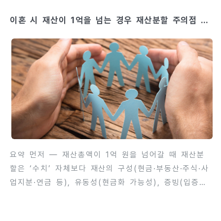
동성이든 이성이든 ‘부정행위’로 인정되는 한, 그 사실
이혼 시 재산이 1억을 넘는 경우 재산분할 주의점 해
은 재판상 이혼 사유가 되고(민법 제840조), 제3자인
설
불륜 상대방에게도 불법행위에 기한 위자료를 청구할
수 있다. 다만 책임 인정의 범위·액수·집행 가능성은
개별 사안의 사실관계(별거 여부·부부의 귀책 정도·증
거의 존재 등)에 따라 크게 달라집니다. 법제처+1 왜
‘동성’이면 달라지지 않는가법률은 ‘성별’이나 ‘성적 지
향’에 따라 혼인의 본질적 보호 대상(부부공동생활)을
달리 보지 않습니..
요약 먼저 — 재산총액이 1억 원을 넘어갈 때 재산분
할은 ‘수치’ 자체보다 재산의 구성(현금·부동산·주식·사
업지분·연금 등), 유동성(현금화 가능성), 증빙(입증
가능성), 그리고 세무·등기상의 비용(취득세·양도세
등) 때문에 복잡해집니다. 따라서 초반부터 ‘정확한 가